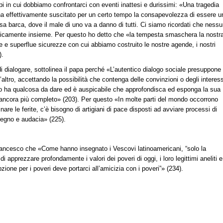
i in cui dobbiamo confrontarci con eventi inattesi e durissimi: «Una tragedia
a effettivamente suscitato per un certo tempo la consapevolezza di essere u
a barca, dove il male di uno va a danno di tutti. Ci siamo ricordati che ness
unicamente insieme. Per questo ho detto che «la tempesta smaschera la nostr
se e superflue sicurezze con cui abbiamo costruito le nostre agende, i nostri
).
 dialogare, sottolinea il papa perché «L’autentico dialogo sociale presuppone 
ll’altro, accettando la possibilità che contenga delle convinzioni o degli interess
’altro ha qualcosa da dare ed è auspicabile che approfondisca ed esponga la sua
a ancora più completo» (203). Per questo «In molte parti del mondo occorrono
re le ferite, c’è bisogno di artigiani di pace disposti ad avviare processi di
gegno e audacia» (225).
 Francesco che «Come hanno insegnato i Vescovi latinoamericani, “solo la
 apprezzare profondamente i valori dei poveri di oggi, i loro legittimi aneliti e 
zione per i poveri deve portarci all’amicizia con i poveri”» (234).