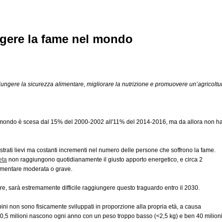
ggere la fame nel mondo
ungere la sicurezza alimentare, migliorare la nutrizione e promuovere un’agricoltu
 mondo
è scesa dal
15%
del
2000-2002
all'
11%
del
2014-2016,
ma da allora non h
egistrati lievi ma costanti incrementi nel numero delle persone che soffrono la fame.
eta
non raggiungono quotidianamente il giusto apporto energetico, e circa
2
limentare
moderata o grave.
e, sarà estremamente difficile raggiungere questo traguardo entro il 2030.
bini
non sono fisicamente sviluppati
in proporzione alla propria età, a causa
 20,5 milioni nascono ogni anno con un peso troppo basso (<2,5 kg) e ben 40 milion