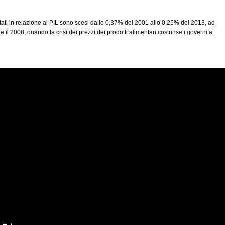
tati in relazione al PIL sono scesi dallo
0,37%
del
2001
allo
0,25%
del
2013
, ad
il 2008, quando la crisi dei prezzi dei prodotti alimentari costrinse i governi a