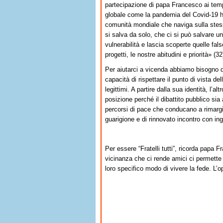
partecipazione di papa Francesco ai temp
globale come la pandemia del Covid-19 h
comunità mondiale che naviga sulla stess
si salva da solo, che ci si può salvare 
vulnerabilità e lascia scoperte quelle fal
progetti, le nostre abitudini e priorità» (32
Per aiutarci a vicenda abbiamo bisogno di
capacità di rispettare il punto di vista de
legittimi. A partire dalla sua identità, l
posizione perché il dibattito pubblico si
percorsi di pace che conducano a rimargina
guarigione e di rinnovato incontro con in
Per essere “Fratelli tutti”, ricorda papa
vicinanza che ci rende amici ci permette di
loro specifico modo di vivere la fede. L’op