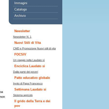
Immagini
Catalogo
Archivio
Newsletter
Newsletter N. 1
Nuovi Stili di Vita
Voto col portafolio
FOCSIV
Un viaggio nella Laudato sì
Enciclica Laudato si
Economy of Francesco
Patto educativo globale
Invito di Papa Francesco
Settimana Laudato si
mba
Buone prassi
 non
Il grido della Terra e dei
pov