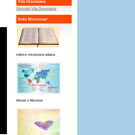
Vita Diocesana
Giornale Vita Diocesana
links Missionari
editrice missionaria italiana
Mondo e Missione