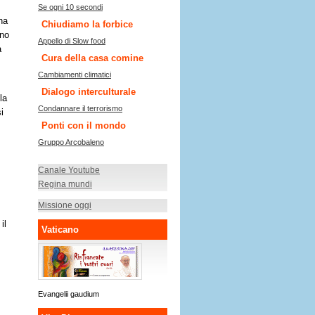
La nostra casa comune: Home
na
Chiudiamo la forbice
uno
Chiudiamo la forbice
a
Cura della casa comine
Cambiamenti climatici
Dialogo interculturale
la
Condannare il terrorismo
i
Ponti con il mondo
Gruppi missionari pinerolesi nel
mondo
Canale Youtube
Regina mundi
Missione oggi
il
Vaticano
Evangelii gaudium