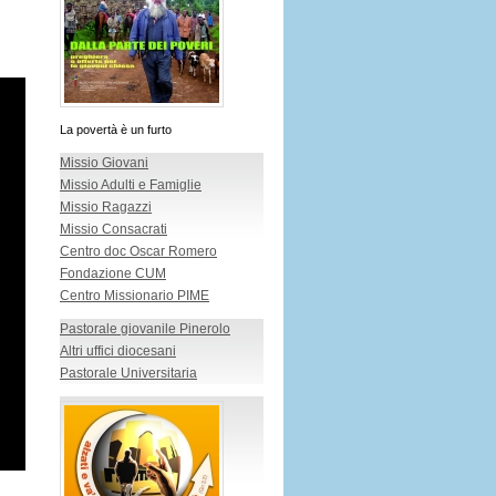
La povertà è un furto
Missio Giovani
Missio Adulti e Famiglie
Missio Ragazzi
Missio Consacrati
Centro doc Oscar Romero
Fondazione CUM
Centro Missionario PIME
Pastorale giovanile Pinerolo
Altri uffici diocesani
Pastorale Universitaria